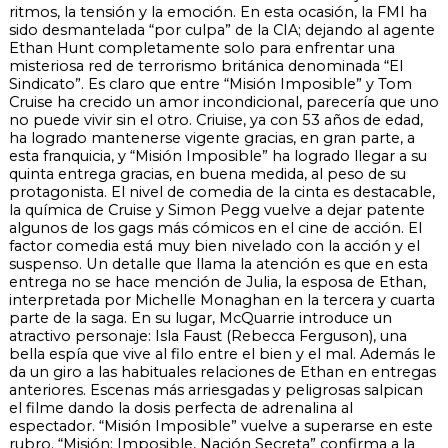
ritmos, la tensión y la emoción. En esta ocasión, la FMI ha
sido desmantelada “por culpa” de la CIA; dejando al agente
Ethan Hunt completamente solo para enfrentar una
misteriosa red de terrorismo británica denominada “El
Sindicato”. Es claro que entre “Misión Imposible” y Tom
Cruise ha crecido un amor incondicional, parecería que uno
no puede vivir sin el otro. Criuise, ya con 53 años de edad,
ha logrado mantenerse vigente gracias, en gran parte, a
esta franquicia, y “Misión Imposible” ha logrado llegar a su
quinta entrega gracias, en buena medida, al peso de su
protagonista. El nivel de comedia de la cinta es destacable,
la química de Cruise y Simon Pegg vuelve a dejar patente
algunos de los gags más cómicos en el cine de acción. El
factor comedia está muy bien nivelado con la acción y el
suspenso. Un detalle que llama la atención es que en esta
entrega no se hace mención de Julia, la esposa de Ethan,
interpretada por Michelle Monaghan en la tercera y cuarta
parte de la saga. En su lugar, McQuarrie introduce un
atractivo personaje: Isla Faust (Rebecca Ferguson), una
bella espía que vive al filo entre el bien y el mal. Además le
da un giro a las habituales relaciones de Ethan en entregas
anteriores. Escenas más arriesgadas y peligrosas salpican
el filme dando la dosis perfecta de adrenalina al
espectador. “Misión Imposible” vuelve a superarse en este
rubro. “Misión: Imposible, Nación Secreta” confirma a la