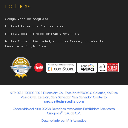
POLÍTICAS
Código Global de Integridad
Política Internacional Anticorrupción
Política Global de Protección Datos Personales
Política Global de Diversidad, Equidad de Género, Inclusión, No
Discriminación y No Acoso
NIT: 0614-120805-106-1 Dirección: Col. Escalón #3700 C.C. Galerías, 4o Piso,
Paseo Gral. Escalón, San Salvador, San Salvador. Contacto:
sac_ca@cinepolis.com
Contenido del sitio 2026© Derechos reservados Exhibidora Mexicana
®
Cinépolis
, S.A. de C.V.
Desarrollado por
IA Interactive